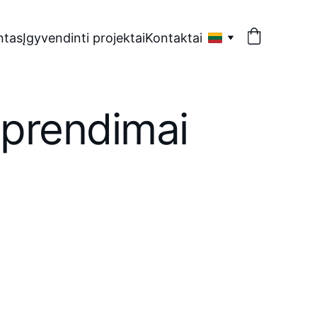
tas
Įgyvendinti projektai
Kontaktai
sprendimai
Remontas