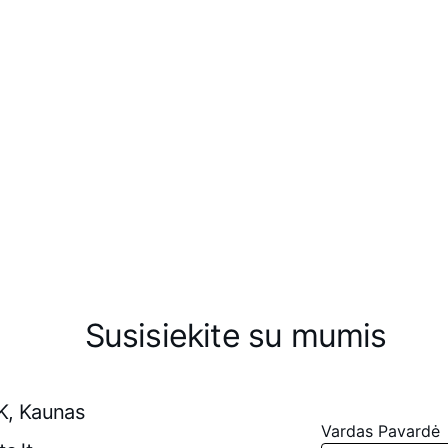
draulikos sistemų sprendimus 
Susisiekite su mumis
K, Kaunas
Vardas Pavardė