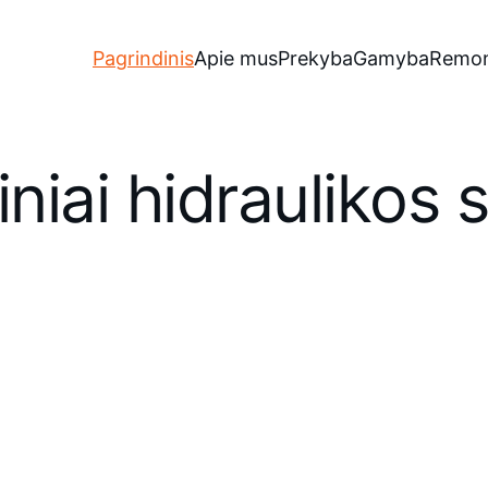
Pagrindinis
Apie mus
Prekyba
Gamyba
Remon
niai hidraulikos 
Gamyba
a